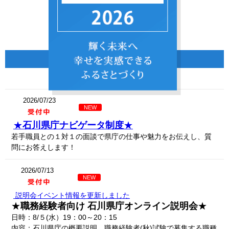
NEWS
最新情報
2026/07/23
NEW
★
石川県庁ナビゲータ制度
★
若手職員との１対１の面談で県庁の仕事や魅力をお伝えし、質
問にお答えします！
2026/07/13
NEW
説明会イベント情報を更新しました
★
職務経験者向け 石川県庁オンライン説明会
★
日時：8/５(水）19：00～20：15
内容：石川県庁の概要説明、職務経験者(秋)試験で募集する職種