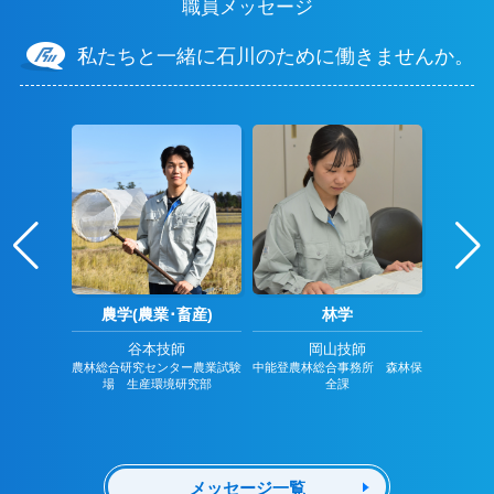
職員メッセージ
私たちと一緒に石川のために働きませんか。
政
農学(農業･畜産)
林学
画課 主事
谷本技師
岡山技師
農林総合研究センター農業試験
中能登農林総合事務所 森林保
石川土木総
場 生産環境研究部
全課
メッセージ一覧