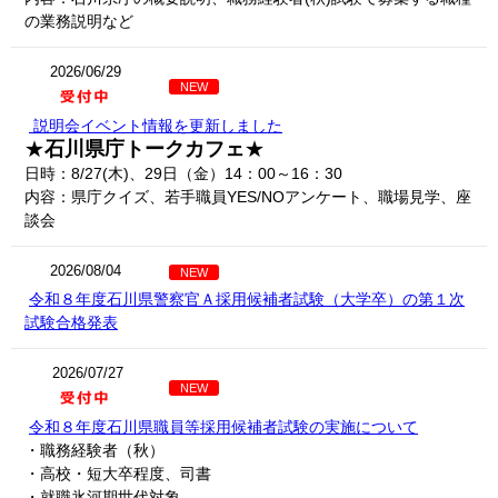
の業務説明など
2026/06/29
NEW
説明会イベント情報を更新しました
★
石川県庁トークカフェ
★
日時：8/27(木)、29日（金）14：00～16：30
内容：県庁クイズ、若手職員YES/NOアンケート、職場見学、座
談会
2026/08/04
NEW
令和８年度石川県警察官Ａ採用候補者試験（大学卒）の第１次
試験合格発表
2026/07/27
NEW
令和８年度石川県職員等採用候補者試験の実施について
・職務経験者（秋）
・高校・短大卒程度、司書
・就職氷河期世代対象