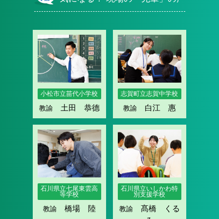
小松市立苗代小学校
志賀町立志賀中学校
土田 恭德
白江 惠
教諭
教諭
石川県立いしかわ特
石川県立七尾東雲高
別支援学校
等学校
髙橋 くる
橋場 陸
教諭
教諭