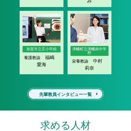
み
加賀市立庄小学校
津幡町立津幡南中学
校
福嶋
養護教諭
中村
栄養教諭
愛海
莉奈
先輩教員インタビュー一覧
求める人材