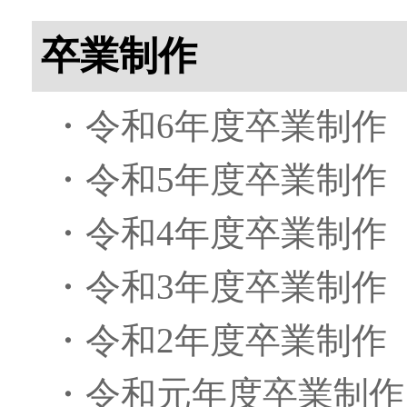
卒業制作
・令和6年度卒業制作
・令和5年度卒業制作
・令和4年度卒業制作
・令和3年度卒業制作
・令和2年度卒業制作
・令和元年度卒業制作