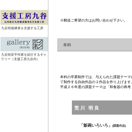
※郵送ご希望の方はお問い合わせ下さい。
九谷焼後継者を支援する工房
本科
九谷焼若手作家を紹介するギャ
ラリー（支援工房九谷内）
本科の卒業制作では、与えられた課題テーマ
て制作する自由作品の２作品を作り上げます
平成２６年度の課題テーマは「和食器の再考
荒川 明良
「飯碗いろいろ」
(課題作品)