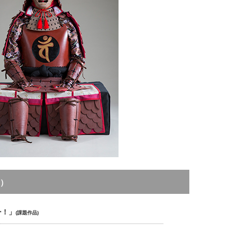
華）
ー！」
(課題作品)