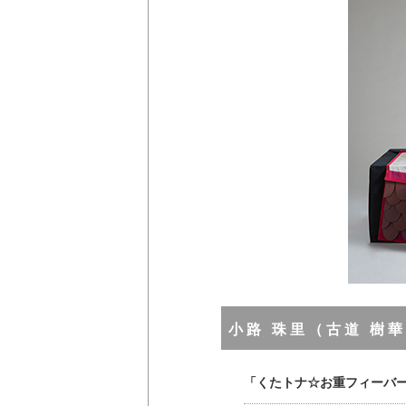
小路 珠里（古道 樹
「くたトナ☆お重フィーバ