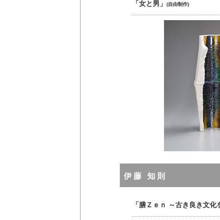
「女と男」
(自由制作)
伊藤 知則
「膳ｚｅｎ ～古き良き文化