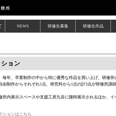
て
NEWS
研修生募集
研修生作品
クション
、毎年、卒業制作の中から特に優秀な作品を買い上げ、研修所
自由制作からそれぞれ1点、研究科から1点の計3点が研修所講
修所内展示スペースや支援工房九谷に随時展示されるほか、イ
クションはこちら