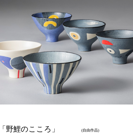
 「野鯉のこころ」
(自由作品)