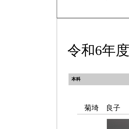
令和6年
本科
菊埼 良子 「F