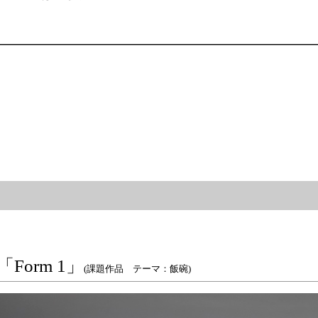
度
orm 1」
(課題作品 テーマ：飯碗)