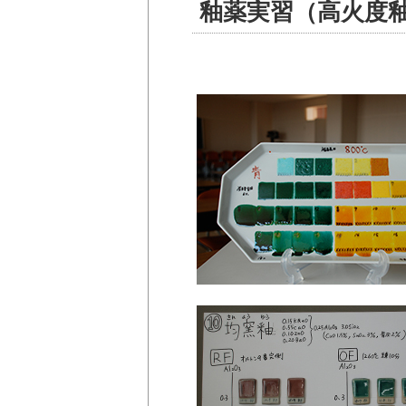
釉薬実習（高火度