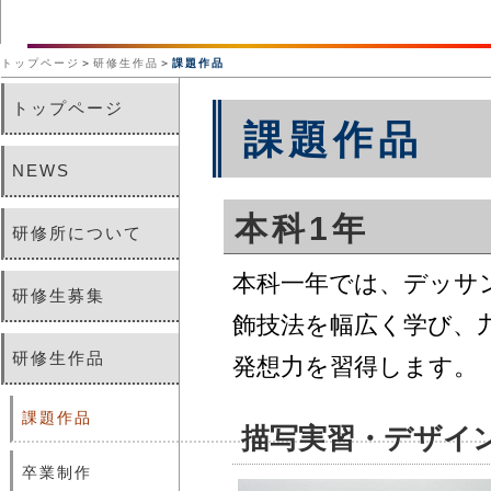
トップページ
＞
研修生作品
＞
課題作品
トップページ
課題作品
NEWS
本科1年
研修所について
本科一年では、デッサ
研修生募集
飾技法を幅広く学び、
研修生作品
発想力を習得します。
課題作品
描写実習・デザイ
卒業制作