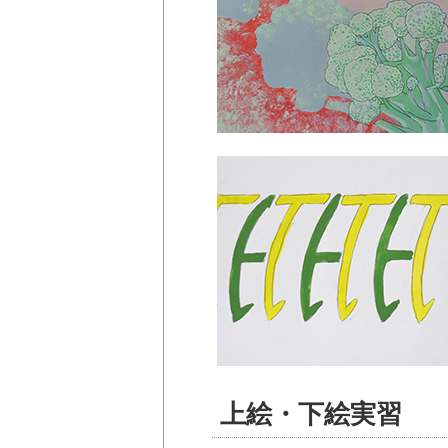
上絵・下絵実習