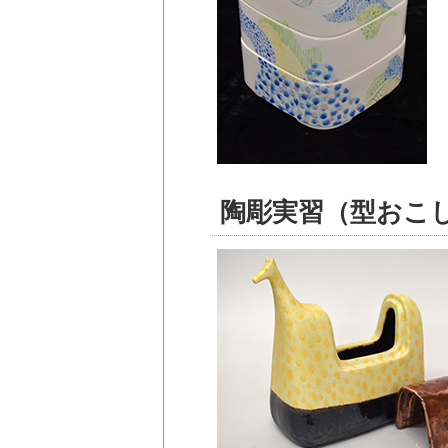
陶彫実習（型おこ