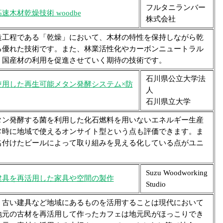
フルタニランバー
木材乾燥技術 woodbe
株式会社
工程である「乾燥」において、木材の特性を保持しながら乾
る優れた技術です。また、林業活性化やカーボンニュートラル
う国産材の利用を促進させていく期待の技術です。
石川県公立大学法
使用した再生可能メタン発酵システム×防
人
石川県立大学
ン発酵する菌を利用した化石燃料を用いないエネルギー生産
常時に地域で使えるオンサイト型という点も評価できます。ま
名付けたビールによって取り組みを見える化している点がユニ
Suzu Woodworking
建具を再活用した家具や空間の製作
Studio
古い建具など地域にあるものを活用することは現代において
地元の古材を再活用して作ったカフェは地元民がほっこりでき