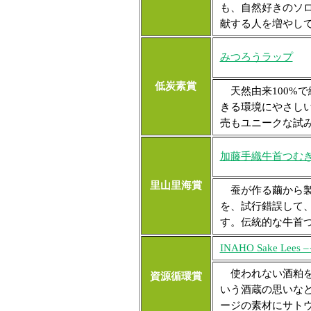
も、自然好きのソ
献する人を増やし
みつろうラップ
低炭素賞
天然由来100%
きる環境にやさし
売もユニークな試
加藤手織牛首つむ
里山里海賞
蚕が作る繭から製
を、試行錯誤して
す。伝統的な牛首
INAHO Sake Le
使われない酒粕を
資源循環賞
いう酒蔵の思いな
ージの素材にサト