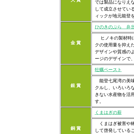
では製品になりえ
して成立させてい
ィックが地元能登
ひのきのぷら 弁
ヒノキの製材時に
金 賞
クの使用量を抑え
デザインや質感の
ージのデザインで
牡蠣ペースト
能登七尾湾の美味
銀 賞
クルし、いろいろ
きない水産物を活
す。
くまはぎの薪
くまはぎ被害や林業
銅 賞
して啓発している