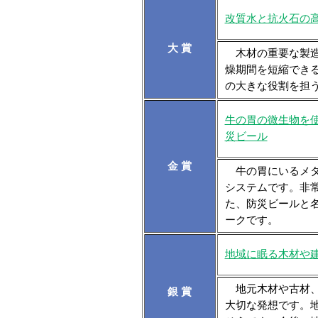
改質水と抗火石の高速
大 賞
木材の重要な製造
燥期間を短縮でき
の大きな役割を担
牛の胃の微生物を
災ビール
金 賞
牛の胃にいるメタ
システムです。非
た、防災ビールと
ークです。
地域に眠る木材や
地元木材や古材、
銀 賞
大切な発想です。