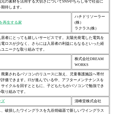
元の素材を活用する大切さについてSNSやちらし等で社会に
を期待します。
ハチドリソーラー
a 地球を再生する家
(株）
ラクラス(株）
居者にとっても嬉しいサービスです。太陽光発電した電気を
送電ロスが少なく、さらには入居者の利益にもなるといった経
もユニークな取り組みです。
株式会社DREAM
WORKS
廃棄されるパソコンのリユースに加え、児童養護施設へ寄付
評価できます。ITが進んでいる中、アフターメンテナンスを
リサイクルを回すとともに、子どもたちがパソコンで勉強でき
い取り組みです。
ーズ
清峰堂株式会社
、破損したワイングラスを九谷焼磁器で新しいワイングラス