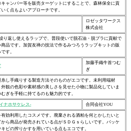
ロキャンパー等を販売ターゲットにすることで、森林保全に貢
ていく点もよいアプローチです。
ロゼッタワークス
株式会社
で繰り返し使えるラップで、普段使いで脱石油・脱プラに貢献で
い商品です。加賀友禅の技法で作るみつろうラップキットの販
みです。
加藤手織牛首つむ
ぎ
ぎ
糸し手織りする製造方法そのものがエコです。未利用端材
、外観の色彩や素材感の美しさを見せた小物に製品化していま
つむぎを手軽に持てるのも魅力的です。
es –イナホサケレス-
合同会社YOU
有効利用したコスメです。廃棄される酒粕を何とかしたいと
どから商品が発売されている点がＳＤＧｓらしいです。パッケ
ウキビの搾りかすを用いている点もエコです。