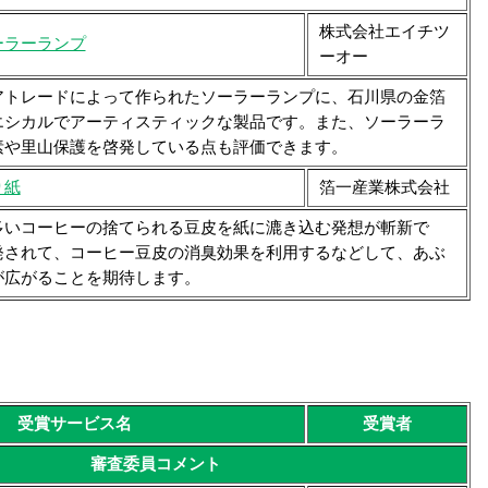
株式会社エイチツ
ーラーランプ
ーオー
トレードによって作られたソーラーランプに、石川県の金箔
エシカルでアーティスティックな製品です。また、ソーラーラ
素や里山保護を啓発している点も評価できます。
り紙
箔一産業株式会社
いコーヒーの捨てられる豆皮を紙に漉き込む発想が斬新で
発されて、コーヒー豆皮の消臭効果を利用するなどして、あぶ
が広がることを期待します。
受賞サービス名
受賞者
審査委員コメント