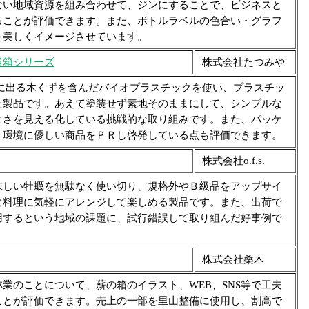
ない地域資源を組み合わせて、ジンにすることで、ビジネスと
ることが評価できます。また、ボトルラベルの色合い・グラフ
を美しくイメージさせています。
当箱シリーズ
株式会社たつみや
出る木くずを含んだバイオプラスチックを使い、プラスチッ
た製品です。あえて塗装せず素地そのままにして、シンプルな
よさを見える化している挑戦的な取り組みです。また、パッケ
、環境に優しい商品をＰＲし啓発している点も評価できます。
株式会社o.f.s.
しい牡蠣を無駄なく使い切り、規格外やＢ級品をアップサイ
な料理に気軽にアレンジして楽しめる製品です。また、出荷で
用するという地域の課題に、試行錯誤して取り組んだ好事例で
株式会社桑木
のことについて、薪の箱のイラスト、WEB、SNS等で工夫
ことが評価できます。売上の一部を里山整備に使用し、割高で