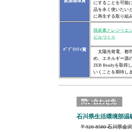
資源循環賞
にすることを可能
品を永く使いたい
に再生する取り組
脱炭素とレジリエ
ビルづくり
ﾊﾟﾌﾞﾘｼﾃｨ賞
太陽光発電、都市
め、エネルギー源
ZEB Ready
いくことを期待し
問い合わせ先
石川県生活環境部温
〒920-8580 石川県