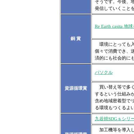
そうです。今後、地
発信していくこと
Re Earth casit
銅 賞
環境にとっても入
個々で消費でき、
済的にも社会的に
パソクル
買い替え等で多く
資源循環賞
するという仕組みが
含め地域密着型で
る環境もつくるよ
九谷焼SDGｓシリ
加工機等を導入し