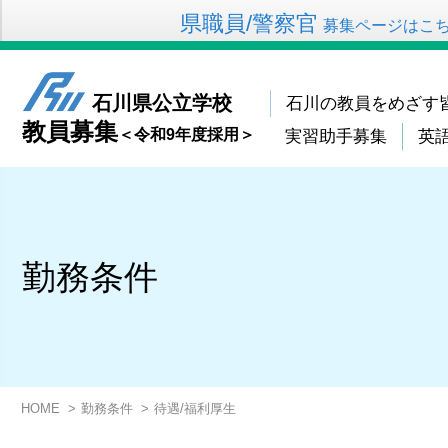
県職員/警察官
募集ページはこ
石川県公立学校
石川の教員をめざす
教員募集
＜令和9年度採用＞
実習助手募集
英
勤務条件
HOME
勤務条件
待遇/福利厚生