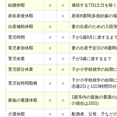
結婚休暇
○
○
連続する7日(土日を除く
産前産後休暇
○
産前8週間(多胎妊娠の場
出産補助休暇
○
妻の出産のための入院等
育児時間
○
○
子が1歳9月に達するまで
育児参加休暇
○
妻の出産予定日の8週間
育児休業
○
○
子が3歳に達するまで
育児部分休業
○
○
子が小学校就学の始期に
子が小学校就学の始期に
育児短時間勤務
○
○
④週2日と1日3時間55
1親等内の親族の看護の
家族の看護休暇
○
○
の場合は10日)
介護休暇
○
○
配偶者、父母、子などの