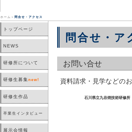
ホーム＞
問合せ・アクセス
トップページ
問合せ・ア
NEWS
お問い合せ
研修所について
研修生募集
new!
資料請求・見学などの
研修生作品
石川県立九谷焼技術研修所
卒業生インタビュー
展示会情報