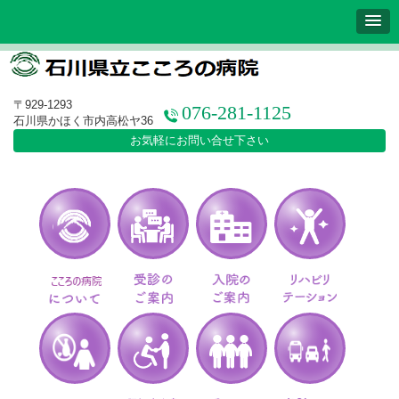
〒929-1293
076-281-1125
石川県かほく市内高松ヤ36
お気軽にお問い合せ下さい
こころの病院について
受診のご案内
入院のご案内
リ
こころの病院について
受診のご案内
入院のご案内
リハ
アルコール依存症治療
認知症疾患医療センター
デイケアセンタ