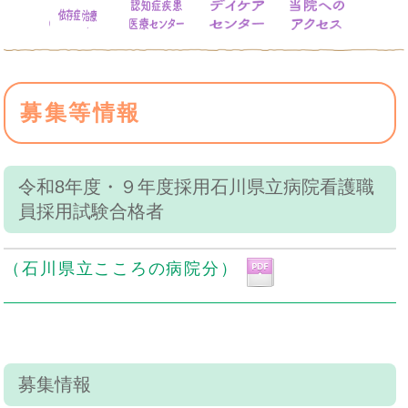
アルコール依存症治療
認知症疾患医療センター
デイケアセンタ
当院
募集等情報
令和8年度・９年度採用石川県立病院看護職
員採用試験合格者
（石川県立こころの病院分）
募集情報