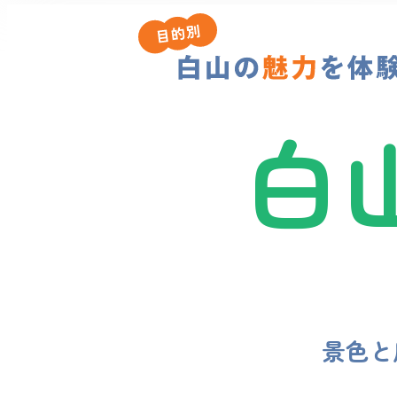
白
景色と