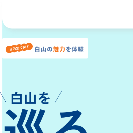
白山を
巡る