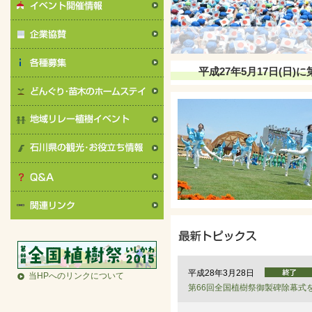
平成27年5月17日(日)に
平成28年3月28日
当HPへのリンクについて
第66回全国植樹祭御製碑除幕式を行