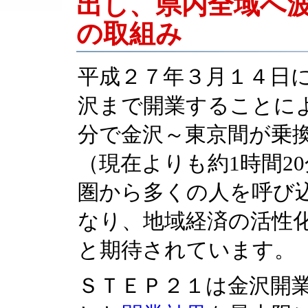
出し、県内全域へ
の取組み
平成２７年３月１４日
沢まで開業することによ
分で金沢～東京間が乗
（現在よりも約1時間2
圏から多くの人を呼び
なり、地域経済の活性
と期待されています。
ＳＴＥＰ２１は金沢開