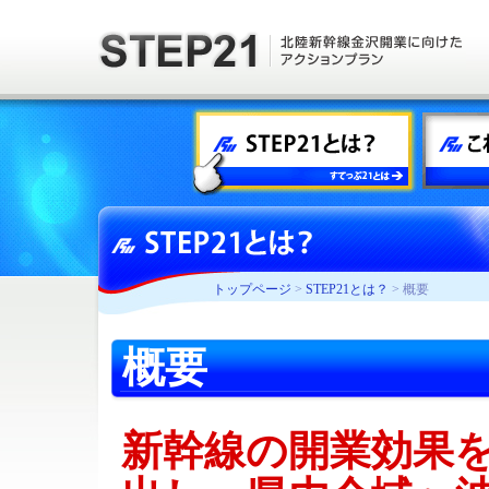
トップページ
>
STEP21とは？
> 概要
概要
新幹線の開業効果