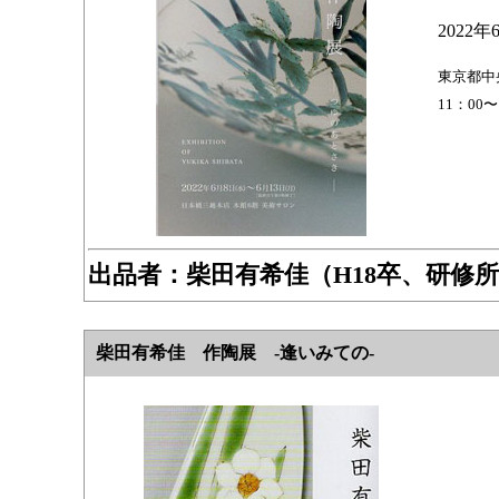
2022年
東京都中央
11：00
出品者：柴田有希佳（H18卒、研修
柴田有希佳 作陶展 -逢いみての-