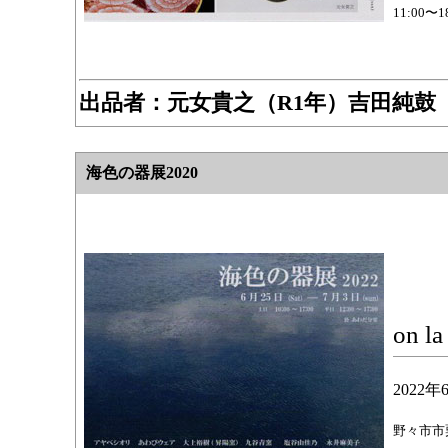
11:00
出品者：
元女貴之（R1年）吉田純鼓（
海色の器展2020
on 
2022
野々市市粟