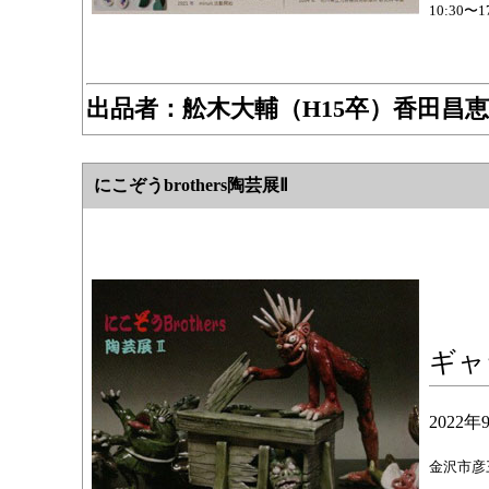
10:30〜
出品者：
舩木大輔（H15卒）香田昌恵
にこぞうbrothers陶芸展Ⅱ
ギャ
2022
金沢市彦三