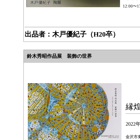
12:00
出品者：
木戸優紀子（H20卒）
鈴木秀昭作品展 装飾の世界
縁
202
金沢市東