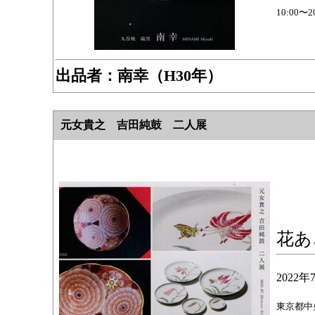
10:00
出品者：
南幸（H30年）
元女貴之 吉田純鼓 二人展
花あ
2022
東京都中央