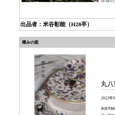
10:30〜
出品者：
米谷彰能（H28卒）
噤みの葩
丸八
2022年
加賀市動橋
10：00