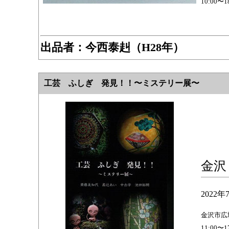
10:00
出品者：
今西泰赳（H28年）
工芸 ふしぎ 発見！！〜ミステリー展〜
金沢
2022
金沢市広坂
11:00