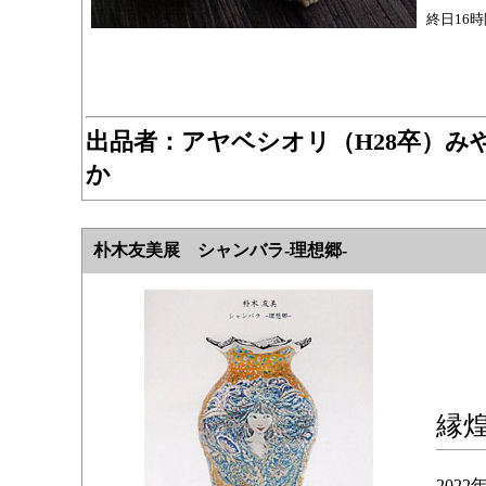
終日16
出品者：アヤベシオリ（H28卒）み
か
朴木友美展 シャンバラ-理想郷-
縁
202