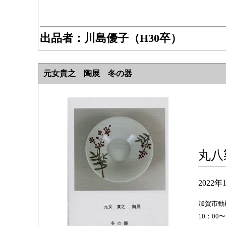
出品者：川島優子（H30卒）
元女貴之 陶展 冬の器
丸八
2022年
加賀市動橋
10：00