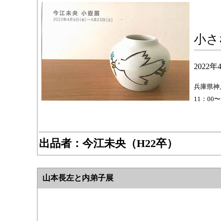
小さ
2022
兵庫県神戸
11：00
出品者：今江未央（H22卒）
山本長左と内弟子展