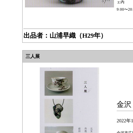
ェ内
9:00〜20
出品者：
山浦早織（H29年）
三人展
金沢
2022
金沢市広坂