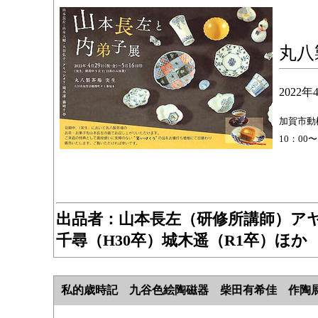
丸八
2022年
加賀市動橋
10：00
出品者：山本長左（研修所講師）アヤ
千尋（H30卒）城木遥（R1卒）ほか
私的歳時記 九谷色絵陶磁器 柴田有希佳 作陶