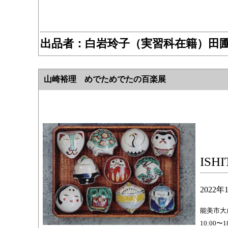
出品者：
白岩玲子（実習科在籍）田圃
山崎裕理 めでためでたの百楽展
ISH
2022
能美市大
10:00〜