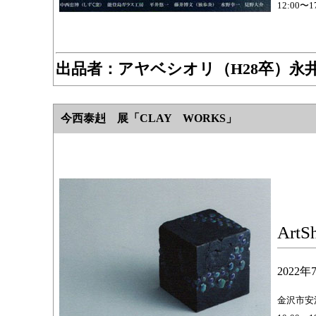
12:00〜
出品者：
アヤベシオリ（H28卒）永
今西泰赳 展「CLAY WORKS」
Art
2022
金沢市安江