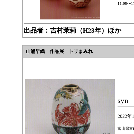
11:00〜
出品者：
吉村茉莉（H23年）ほか
山浦早織 作品展 トリまみれ
syn
2022
富山県富