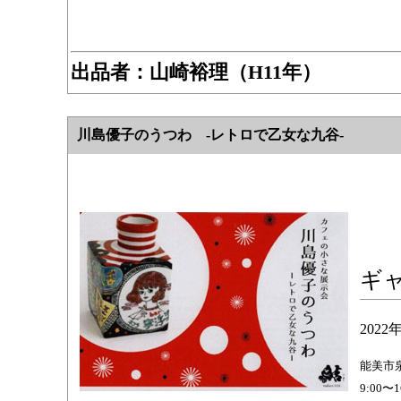
出品者：
山崎裕理（H11年）
川島優子のうつわ -レトロで乙女な九谷-
ギ
202
能美市
9:00〜1