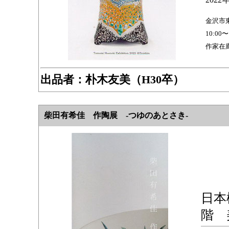
金沢市東
10:00〜
作家在廊
出品者：朴木友美（H30卒）
柴田有希佳 作陶展 -つゆのあとさき-
日本
階 