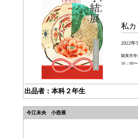
私カ
2022
能美市寺井
10：00〜
出品者：本科２年生
今江未央 小壺展