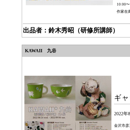
10:00〜
作家在廊
出品者：鈴木秀昭（研修所講師）
KAWAII 九谷
ギャ
2022
金沢市彦三