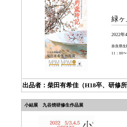
緑ヶ
2022年
奈良県生駒
11：00
出品者：柴田有希佳（H18卒、研修
小結展 九谷焼研修生作品展