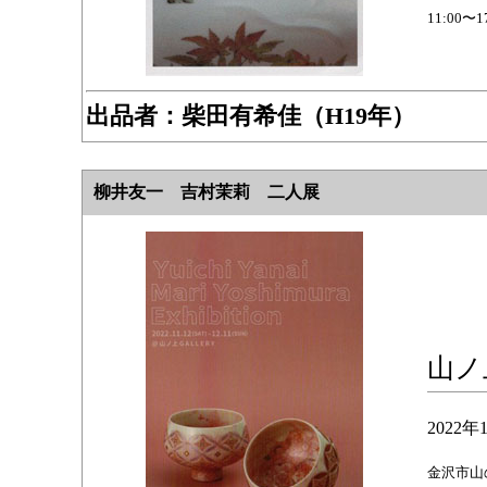
11:00〜
出品者：
柴田有希佳（H19年）
柳井友一 吉村茉莉 二人展
山ノ
2022
金沢市山