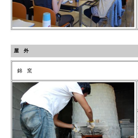
屋 外
錦 窯