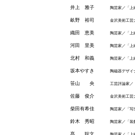
井上 雅子
陶芸家／「上絵
畝野 裕司
金沢美術工芸大学
織田 恵美
陶芸家／「上絵
河田 里美
陶芸家／「上絵
北村 和義
陶芸家／「上絵
坂本やすき
陶磁器デザイナー
笹山 央
工芸評論家／「工
佐藤 俊介
金沢美術工芸大学
柴田有希佳
陶芸家／「写生
鈴木 秀昭
陶芸家／「装飾
髙 聡文
陶芸家／「上絵