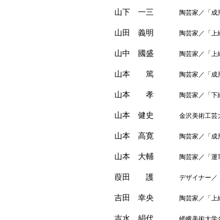
山下 一三
陶芸家／「成形
山田 義明
陶芸家／「上絵
山中 國盛
陶芸家／「上絵
山本 篤
陶芸家／「成形実習
山本 孝
陶芸家／「下絵実
山本 健史
金沢美術工芸大学
山本 高寛
陶芸家／「成形実
山本 大輔
陶芸家／「運筆
葭田 護
デザイナー／「平
吉田 幸央
陶芸家／「上絵
吉水 絹代
嵯峨美術大学名誉