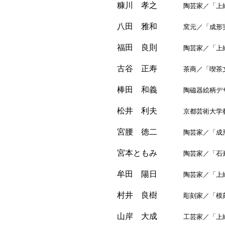
糠川 孝之
陶芸家／「上絵
八田 雅和
窯元／「成形実習
福田 良則
陶芸家／「上絵
古谷 正寿
茶商／「喫茶文
棒田 和義
陶磁器絵柄デザイ
松井 利夫
京都芸術大学教授
宮腰 徳二
陶芸家／「成形実
宮本ともみ
陶芸家／「石膏実
牟田 陽日
陶芸家／「上絵
村井 良樹
彫刻家／「模刻
山岸 大成
工芸家／「上絵