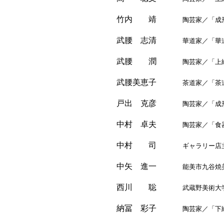
竹内 靖
陶芸家／「成形実
武腰 志清
華道家／「華道
武腰 潤
陶芸家／「上絵
武腰美恵子
茶道家／「茶道
戸出 克彦
陶芸家／「成形
中村 卓夫
陶芸家／「食器
中村 司
ギャラリー店主／
中矢 進一
能美市九谷焼美術
西川 聡
武蔵野美術大学教
納冨 彩子
陶芸家／「下絵実