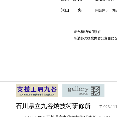
米山 央
陶芸家／「釉薬に
※令和6年6月現在
※講師の授業内容は変更になる
石川県立九谷焼技術研修所
〒923-1111