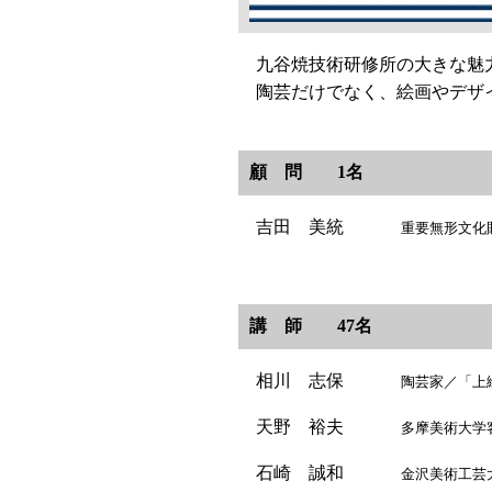
九谷焼技術研修所の大きな魅
陶芸だけでなく、絵画やデザイ
顧 問 1名
吉田 美統
重要無形文化財保
講 師 47名
相川 志保
陶芸家／「上絵
天野 裕夫
多摩美術大学客員
石崎 誠和
金沢美術工芸大学