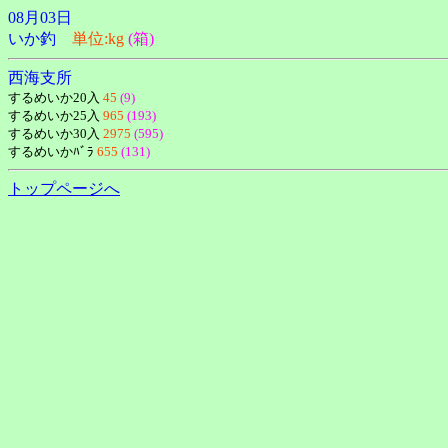
08月03日
いか釣
単位:kg
(箱)
西海支所
するめいか20入
45
(9)
するめいか25入
965
(193)
するめいか30入
2975
(595)
するめいかﾊﾞﾗ
655
(131)
トップページへ