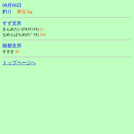
08月06日
釣り
単位:kg
すず支所
きんめだい(ﾁｶﾒｷﾝﾄｷ)
21
なめらばちめ(ｷｼﾞﾊﾀ)
109
能都支所
すずき
30
トップページへ