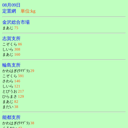
08月09日
定置網
単位:kg
金沢総合市場
まあじ
75
志賀支所
こぞくら
86
しいら
308
まあじ
160
輪島支所
かわはぎ(ｳﾏﾂﾞﾗ)
29
こぞくら
591
さわら
146
しいら
121
とびうお
217
ひらまさ
129
まあじ
82
まだい
38
能都支所
かわはぎ(ｳﾏﾂﾞﾗ)
38