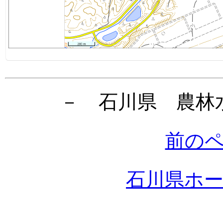
－ 石川県 農林
前の
石川県ホ