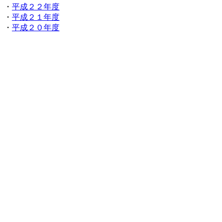
・
平成２２年度
・
平成２１年度
・
平成２０年度