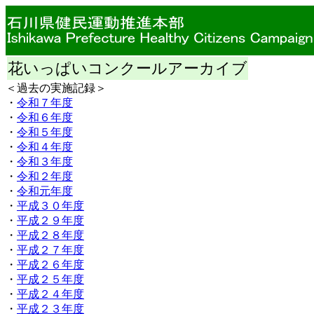
花いっぱいコンクールアーカイブ
＜過去の実施記録＞
・
令和７年度
・
令和６年度
・
令和５年度
・
令和４年度
・
令和３年度
・
令和２年度
・
令和元年度
・
平成３０年度
・
平成２９年度
・
平成２８年度
・
平成２７年度
・
平成２６年度
・
平成２５年度
・
平成２４年度
・
平成２３年度