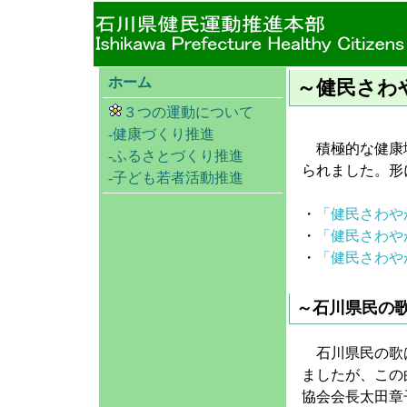
ホーム
～健民さわ
３つの運動について
-健康づくり推進
積極的な健康増
-ふるさとづくり推進
られました。形
-子ども若者活動推進
・
「健民さわや
・
「健民さわや
・
「健民さわや
～石川県民の
石川県民の歌は
ましたが、この
協会会長太田章