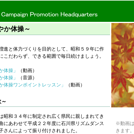
やか体操～
進と体力づくりを目的として、昭和５９年に作
にこだわらず、できる範囲で毎日続けましょう。
か体操」
（動画）
か体操」
（音源）
か体操ワンポイントレッスン」
（動画）
歌～
昭和３４年に制定され広く県民に親しまれてき
曲にあわせて平成２２年度に石川県リズムダンス
※動画は 
子さんによって振り付けされました。
きます