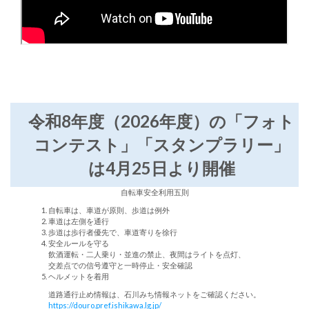
令和8年度（2026年度）の「フォト
コンテスト」「スタンプラリー」
は4月25日より開催
自転車安全利用五則
自転車は、車道が原則、歩道は例外
車道は左側を通行
歩道は歩行者優先で、車道寄りを徐行
安全ルールを守る
飲酒運転・二人乗り・並進の禁止、夜間はライトを点灯、
交差点での信号遵守と一時停止・安全確認
ヘルメットを着用
道路通行止め情報は、石川みち情報ネットをご確認ください。
https://douro.pref.ishikawa.lg.jp/