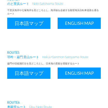
のと里浜ルート
Noto Satohama Route
千里浜海岸や七塚海岸を見どころとし、海岸線を走破する能登海浜自転車道路を通る
ルート
日本語マップ
ENGLISH MAP
ROUTE5
羽咋・巌門 里山ルート
Hakui/Ganmon Satoyama Route
巌門や旧福浦灯台を見どころとし、日本海の景観を堪能するルート
日本語マップ
ENGLISH MAP
ROUTE6
奥能登ルート
Oku-Noto Route