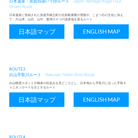
日本遺産・加賀四湯いでゆルート
Japan Heritage/Kaga Four
Onsen Route
日本遺産に登録された加賀市橋立町の北前船屋敷の景観や、こまつ石の文化に加え
て、片山津、山代、山中、粟津の４つの温泉地を巡るルート
日本語マップ
ENGLISH MAP
ROUTE3
白山手取川ルート
Hakusan-Tedori River Route
白山眺望スポットや鶴来の街並みを見どころとし、日本海から手取川に沿った手取キ
ャニオンロードを主とするルート
日本語マップ
ENGLISH MAP
ROUTE4