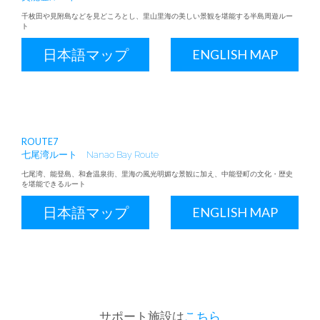
千枚田や見附島などを見どころとし、里山里海の美しい景観を堪能する半島周遊ルー
ト
日本語マップ
ENGLISH MAP
ROUTE7
七尾湾ルート
Nanao Bay Route
七尾湾、能登島、和倉温泉街、里海の風光明媚な景観に加え、中能登町の文化・歴史
を堪能できるルート
日本語マップ
ENGLISH MAP
サポート施設は
こちら