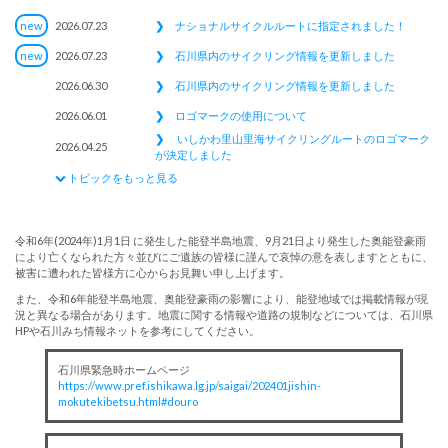
new
2026.07.23
❯
ナショナルサイクルルートに指定されました！
new
2026.07.23
❯
石川県内のサイクリング情報を更新しました
2026.06.30
❯
石川県内のサイクリング情報を更新しました
2026.06.01
❯
ロゴマークの使用について
❯
いしかわ里山里海サイクリングルートのロゴマーク
2026.04.25
が決定しました
トピックをもっと見る
令和6年(2024年)1月1日 に発生した能登半島地震、9月21日より発生した奥能登豪雨
により亡くなられた方々並びにご遺族の皆様に謹んで哀悼の意を表しますとともに、
被害に遭われた皆様方に心からお見舞い申し上げます。
また、令和6年能登半島地震、奥能登豪雨の影響により、能登地域では掲載情報が現
況と異なる場合があります。地震に関する情報や道路の規制などについては、石川県
HPや石川みち情報ネットを参考にしてください。
石川県緊急時ホームページ
https://www.pref.ishikawa.lg.jp/saigai/202401jishin-
mokutekibetsu.html#douro