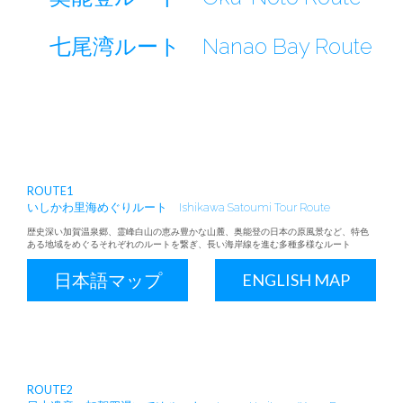
七尾湾ルート
Nanao Bay Route
ROUTE1
いしかわ里海めぐりルート
Ishikawa Satoumi Tour Route
歴史深い加賀温泉郷、霊峰白山の恵み豊かな山麓、奥能登の日本の原風景など、特色
ある地域をめぐるそれぞれのルートを繋ぎ、長い海岸線を進む多種多様なルート
日本語マップ
ENGLISH MAP
ROUTE2