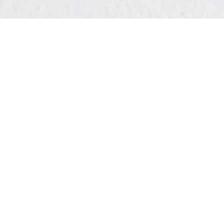
arrow_forward
心の教育推進協議会について