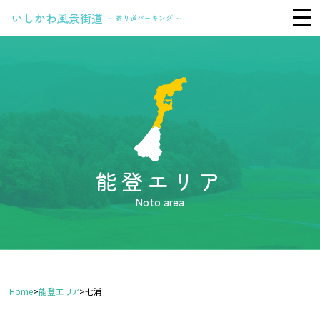
いしかわ風景街道
～ 寄り道パーキング ～
TOP
能 登
加 賀
Foreign Language
能登エリア
Noto area
Home
>
能登エリア
>
七浦