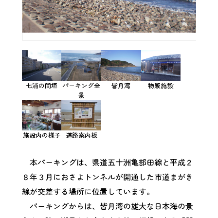
七浦の間垣
パーキング全
皆月湾
物販施設
景
施設内の様子
道路案内板
本パーキングは、県道五十洲亀部田線と平成２
８年３月におさよトンネルが開通した市道まがき
線が交差する場所に位置しています。
パーキングからは、皆月湾の雄大な日本海の景