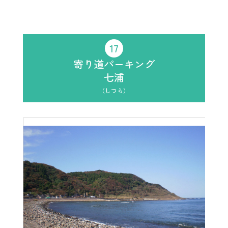
17
寄り道パーキング
七浦
（しつら）