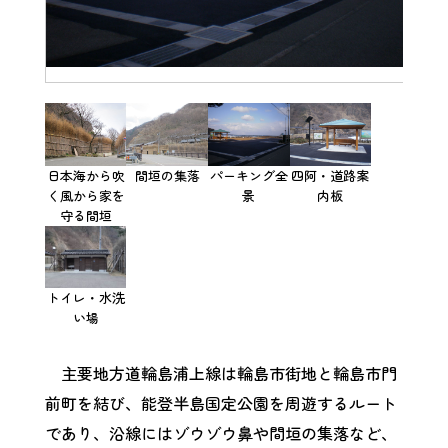
日本海から吹
間垣の集落
パーキング全
四阿・道路案
く風から家を
景
内板
守る間垣
トイレ・水洗
い場
主要地方道輪島浦上線は輪島市街地と輪島市門
前町を結び、能登半島国定公園を周遊するルート
であり、沿線にはゾウゾウ鼻や間垣の集落など、