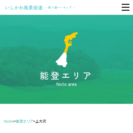
いしかわ風景街道
～ 寄り道パーキング ～
TOP
能 登
加 賀
Foreign Language
能登エリア
Noto area
Home
>
能登エリア
>
上大沢