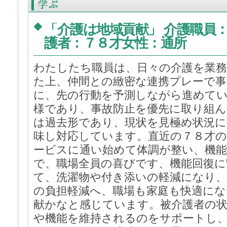
「介護は地域貢献」 介護職員
◆
護者：７８才女性：通所
わたしたち職員は、日々の介護を業
た上、仲間との緻密な連携プレーで
に、先の行動を予測しながら進めて
様であり、事故防止を優先に取り組ん
は過去形であり、現状を見極め状況に
味し対応しています。直近の７８才
ービスに通い始めて体調が整い、機
で、職場全員の喜びです、機能回復に
て、洗濯物や付き添いの軽減になり、
の負担軽減へ、職場も家庭も快適にな
献かなと感じています。被介護者の状
や機能を維持されるのをサポートし