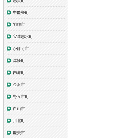
志賀町
中能登町
羽咋市
宝達志水町
かほく市
津幡町
内灘町
金沢市
野々市町
白山市
川北町
能美市