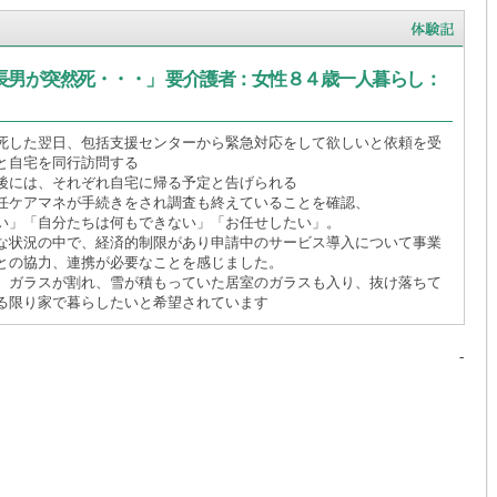
長男が突然死・・・」 要介護者：女性８４歳一人暮らし：
死した翌日、包括支援センターから緊急対応をして欲しいと依頼を受
と自宅を同行訪問する
後には、それぞれ自宅に帰る予定と告げられる
任ケアマネが手続きをされ調査も終えていることを確認、
い」「自分たちは何もできない」「お任せしたい」。
な状況の中で、経済的制限があり申請中のサービス導入について事業
との協力、連携が必要なことを感じました。
、ガラスが割れ、雪が積もっていた居室のガラスも入り、抜け落ちて
る限り家で暮らしたいと希望されています
-