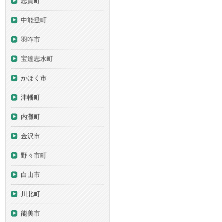
志賀町
中能登町
羽咋市
宝達志水町
かほく市
津幡町
内灘町
金沢市
野々市町
白山市
川北町
能美市