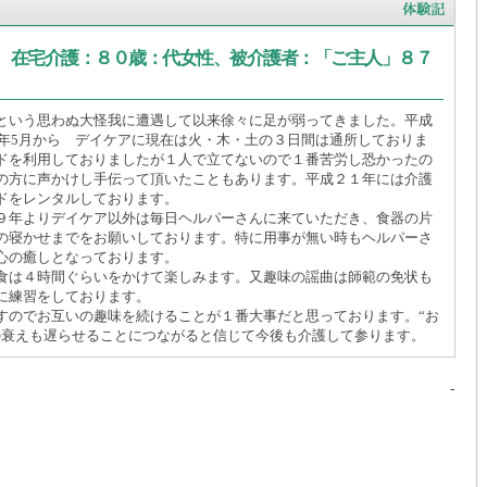
」 在宅介護：８０歳：代女性、被介護者：「ご主人」８７
という思わぬ大怪我に遭遇して以来徐々に足が弱ってきました。平成
9年5月から デイケアに現在は火・木・土の３日間は通所しておりま
ドを利用しておりましたが１人で立てないので１番苦労し恐かったの
の方に声かけし手伝って頂いたこともあります。平成２１年には介護
ドをレンタルしております。
９年よりデイケア以外は毎日ヘルパーさんに来ていただき、食器の片
の寝かせまでをお願いしております。特に用事が無い時もヘルパーさ
心の癒しとなっております。
食は４時間ぐらいをかけて楽しみます。又趣味の謡曲は師範の免状も
に練習をしております。
すのでお互いの趣味を続けることが１番大事だと思っております。“お
の衰えも遅らせることにつながると信じて今後も介護して参ります。
-