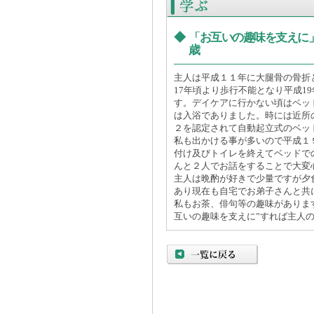
◆
「お互いの趣味を支えに
歳
主人は平成１１年に大腿骨の骨折
17年頃より歩行不能となり平成1
す。デイケアに行かない頃はベッ
は入浴でありました。時には近所
２を認定されて自動起立式のベッ
私も出かける事が多いので平成１
付け及びトイレを終えてベッドで
んと２人でお話をすることで大変
主人は晩酌が好きで少量ですが夕
あり現在も自宅でお弟子さんと共
私もお茶、俳句等の趣味がありま
互いの趣味を支えに”すれば主人