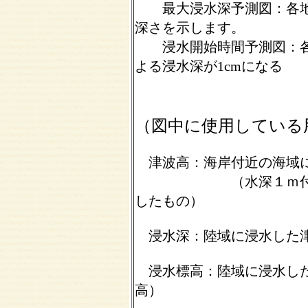
最大浸水深予測図：
各
深さを示します。
浸水開始時間予測図：
よる浸水深が1cmになる
までの時間
（図中に使用している
津波高：
海岸付近の海域
（水深１ｍ付近にお
したもの）
浸水深：
陸域に浸水した
浸水標高：
陸域に浸水し
高）