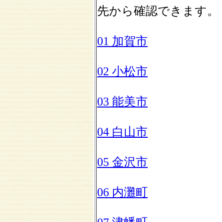
先から確認できます。
01 加賀市
02 小松市
03 能美市
04 白山市
05 金沢市
06 内灘町