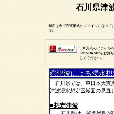
石川県津
図面は全てPDF形式のファイルになって
度)。
PDF形式のファイルを
Adobe Reade
してください。
◎津波による浸水想
石川県では、東日本大震災
津波浸水想定区域図の見直
■想定津波
石川県は、能登半島が日