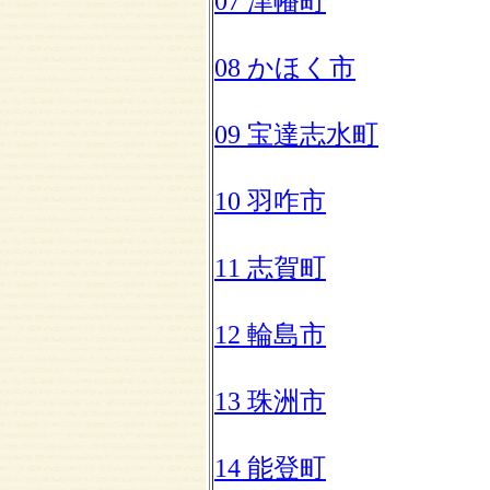
07 津幡町
08 かほく市
09 宝達志水町
10 羽咋市
11 志賀町
12 輪島市
13 珠洲市
14 能登町